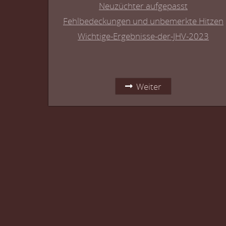
Neuzüchter aufgepasst
Fehlbedeckungen und unbemerkte Hitzen
Wichtige-Ergebnisse-der-JHV-2023
Weiter