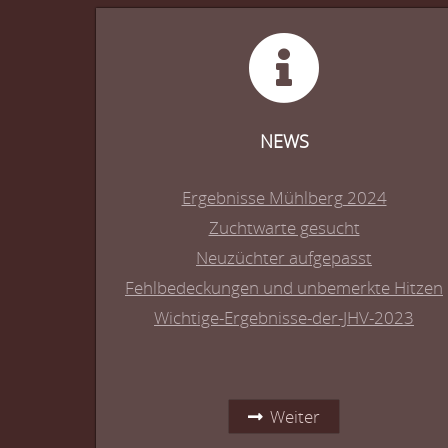
NEWS
Ergebnisse Mühlberg 2024
Zuchtwarte gesucht
Neuzüchter aufgepasst
Fehlbedeckungen und unbemerkte Hitzen
Wichtige-Ergebnisse-der-JHV-2023
Weiter