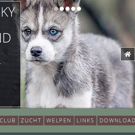
SKY
ND
T
 CLUB
ZUCHT
WELPEN
LINKS
DOWNLOA