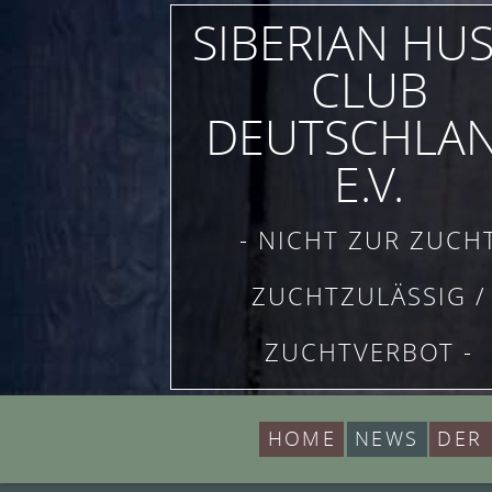
SIBERIAN HU
CLUB
DEUTSCHLA
E.V.
- NICHT ZUR ZUCH
ZUCHTZULÄSSIG /
ZUCHTVERBOT -
HOME
NEWS
DER