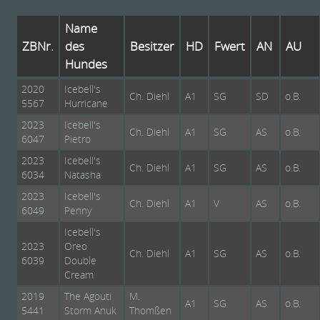
Name
ZBNr.
des
Besitzer
HD
Fwert
AN
AU
Hundes
2020
Icebell's
Ch. Diehl
A1
SG
SD
o.B.
5567
Hurricane
2023
Icebell's
Ch. Diehl
A1
SG
AS
o.B.
6047
Pietro
2023
Icebell's
Ch. Diehl
A1
SG
AS
o.B.
6034
Natasha
2023
Icebell's
Ch. Diehl
A1
V
AS
o.B.
6049
Penny
Icebell's
2023
Oreo
Ch. Diehl
A1
SG
AS
o.B.
6039
Double
Cream
2019
The Agouti
M.
A1
SG
AS
o.B.
5441
Storm Anuk
Thomßen