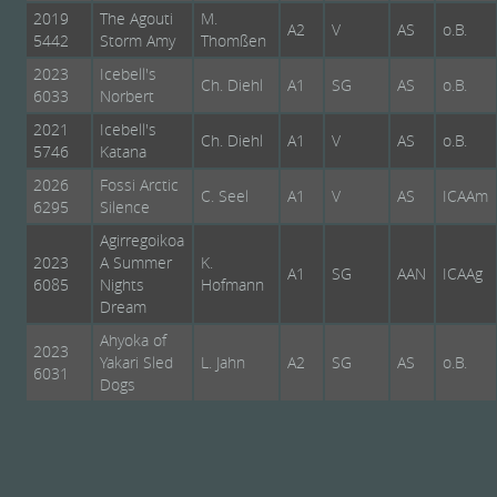
2019
The Agouti
M.
A2
V
AS
o.B.
5442
Storm Amy
Thomßen
2023
Icebell's
Ch. Diehl
A1
SG
AS
o.B.
6033
Norbert
2021
Icebell's
Ch. Diehl
A1
V
AS
o.B.
5746
Katana
2026
Fossi Arctic
C. Seel
A1
V
AS
ICAAm
6295
Silence
Agirregoikoa
2023
A Summer
K.
A1
SG
AAN
ICAAg
6085
Nights
Hofmann
Dream
Ahyoka of
2023
Yakari Sled
L. Jahn
A2
SG
AS
o.B.
6031
Dogs