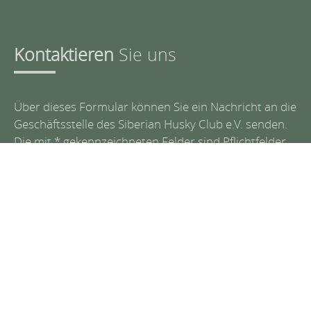
Kontaktieren
Sie uns
Über dieses Formular können Sie ein Nachricht an die
Geschäftsstelle des Siberian Husky Club e.V. senden.
Die mit * gekennzeichneten Felder sind Pflichtfelder
und müssen ausgefüllt werden.
Name *
Email *
Nachricht *