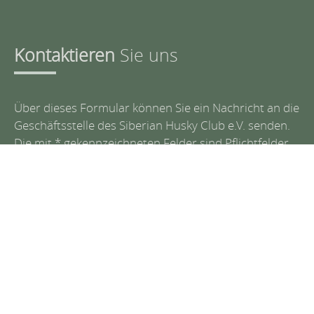
Kontaktieren
Sie uns
Über dieses Formular können Sie ein Nachricht an die
Geschäftsstelle des Siberian Husky Club e.V. senden.
Die mit * gekennzeichneten Felder sind Pflichtfelder
und müssen ausgefüllt werden.
Name *
Email *
Nachricht *